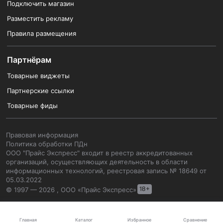
Подключить магазин
Разместить рекламу
Правила размещения
Партнёрам
Товарные виджеты
Партнерские ссылки
Товарные фиды
Правовая информация
Политика обработки ПДн
ООО "Прайс Экспресс" входит в реестр аккредитованных
организаций, осуществляющих деятельность в области
информационных технологий, реестровая запись № 18649 от
05.03.2022
© 1997 — 2026 , ООО «Прайс Экспресс»
Каталог
Главная
Избранное
Сравнение