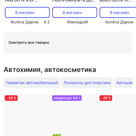
Felix DOT4 910г
ГАЗПРОМНЕФТЬ Дот
Bosch DOT4 1л
(art.430130006)
4 1л
(art.1987479107)
В магазин
В магазин
В магазин
Колёса Даром
4.2
МаксидоМ
Колёса Даром
Смотреть все товары
Автохимия, автокосметика
Герметик автомобильный
Полироль для пластика
Автошамп
-
30
%
34
-
29
%
СКИДКИ ДО
%