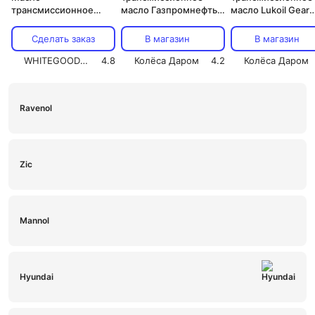
трансмиссионное
масло Газпромнефть
масло Lukoil Gear
Ойлрайт ТЭп-15 (1л.)
GL-5 80W-90, 4 л
75W-90, 4 л
Сделать заказ
В магазин
В магазин
WHITEGOODS.RU
4.8
Колёса Даром
4.2
Колёса Даром
Ravenol
Zic
Mannol
Hyundai