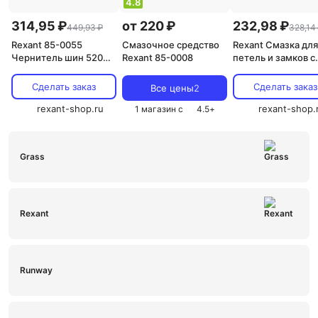
4.8
314,95 ₽
от 220 ₽
232,98 ₽
449,93 ₽
328,14
Rexant 85-0055
Смазочное средство
Rexant Смазка для
Чернитель шин 520
Rexant 85-0008
петель и замков с
мл 1 шт
тефлоном 85-0011
шт
Сделать заказ
Сделать заказ
Все цены
2
rexant-shop.ru
rexant-shop.
1 магазин с
4.5
+
Grass
Rexant
Runway