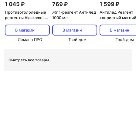
1 045 ₽
769 ₽
1 599 ₽
Противогололедные
Жпг-реагент Антилед
Антилед Реагент
реагенты Alaskamelt
1000 мл
хлористый магни
Light 20 кг
мешок 25 кг
В магазин
В магазин
В магазин
Лемана ПРО
Твой дом
Твой дом
Смотреть все товары