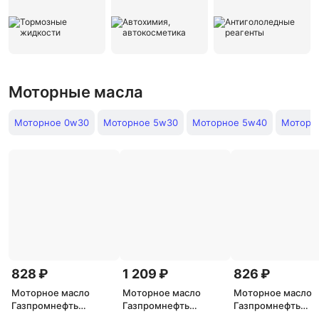
Моторные масла
Моторное 0w30
Моторное 5w30
Моторное 5w40
Моторн
828 ₽
1 209 ₽
826 ₽
Моторное масло
Моторное масло
Моторное масло
Газпромнефть
Газпромнефть
Газпромнефть
Premium L 5W-40, 1 л
Premium C3 5W-40, 1 л
Premium L 5W-30, 1