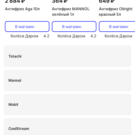
2 884 ₽
364 ₽
649 ₽
Антифриз Aga 10л
Антифриз MANNOL
Антифриз Oilright
зелёный 1л
красный 5л
В магазин
В магазин
В магазин
Колёса Даром
4.2
Колёса Даром
4.2
Колёса Даром
Totachi
Mannol
Mobil
CoolStream