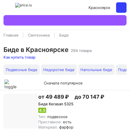
Красноярск
Главная
Сантехника
Биде
Биде в Красноярске
294 товара
Как купить товар
Подвесные биде
Недорогие биде
Напольные биде
Подве
Сначала популярное
от 49 489 ₽
до 70 147 ₽
Биде Kerasan 5325
4.5
Тип:
подвесное
Приставное:
есть
Материал:
фарфор