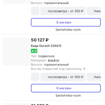
Выпуск:
горизонтальный
послезавтра
от 350 ₽
Наличн
•
В магазин
Santehnika-room
50 127 ₽
Биде Duravit 229415
4.9
Тип:
подвесное
Материал:
фарфор
Выпуск:
горизонтальный
Кол-во отверстий под смеситель:
1
послезавтра
от 350 ₽
Наличн
•
В магазин
Santehnika-room