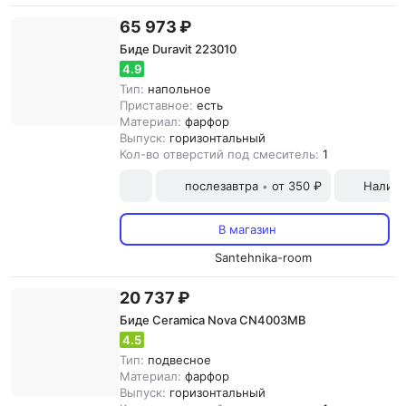
65 973 ₽
Биде Duravit 223010
4.9
Тип:
напольное
Приставное:
есть
Материал:
фарфор
Выпуск:
горизонтальный
Кол-во отверстий под смеситель:
1
послезавтра
от 350 ₽
Наличн
•
В магазин
Santehnika-room
20 737 ₽
Биде Ceramica Nova CN4003MB
4.5
Тип:
подвесное
Материал:
фарфор
Выпуск:
горизонтальный