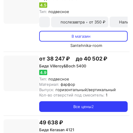
4.5
Тип:
подвесное
послезавтра
от 350 ₽
Наличн
•
В магазин
Santehnika-room
от 38 247 ₽
до 40 502 ₽
Биде Villeroy&Boch 5400
4.9
Тип:
подвесное
Материал:
фарфор
Выпуск:
горизонтальный/вертикальный
Кол-во отверстий под смеситель:
1
Все цены
2
49 638 ₽
Биде Kerasan 4121