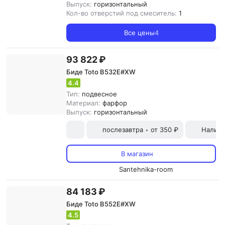
Выпуск:
горизонтальный
Кол-во отверстий под смеситель:
1
Все цены
4
93 822 ₽
Биде Toto B532E#XW
4.4
Тип:
подвесное
Материал:
фарфор
Выпуск:
горизонтальный
послезавтра
от 350 ₽
Наличн
•
В магазин
Santehnika-room
84 183 ₽
Биде Toto B552E#XW
4.5