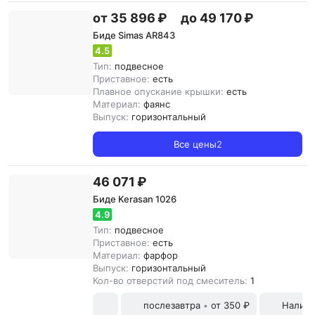
от 35 896 ₽
до 49 170 ₽
Биде Simas AR843
4.5
Тип:
подвесное
Приставное:
есть
Плавное опускание крышки:
есть
Материал:
фаянс
Выпуск:
горизонтальный
Все цены
2
46 071 ₽
Биде Kerasan 1026
4.9
Тип:
подвесное
Приставное:
есть
Материал:
фарфор
Выпуск:
горизонтальный
Кол-во отверстий под смеситель:
1
послезавтра
от 350 ₽
Наличн
•