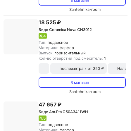
В магазин
Santehnika-room
18 525 ₽
Биде Ceramica Nova CN3012
4.4
Тип:
подвесное
Материал:
фарфор
Выпуск:
горизонтальный
Кол-во отверстий под смеситель:
1
послезавтра
от 350 ₽
Наличн
•
В магазин
Santehnika-room
47 657 ₽
Биде Am.Pm C50A3411WH
4.5
Тип:
подвесное
Материал:
фарфор