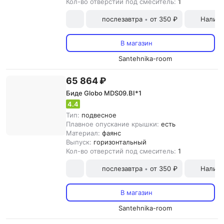
Кол-во отверстий под смеситель:
1
послезавтра
от 350 ₽
Наличн
•
В магазин
Santehnika-room
65 864 ₽
Биде Globo MDS09.BI*1
4.4
Тип:
подвесное
Плавное опускание крышки:
есть
Материал:
фаянс
Выпуск:
горизонтальный
Кол-во отверстий под смеситель:
1
послезавтра
от 350 ₽
Наличн
•
В магазин
Santehnika-room