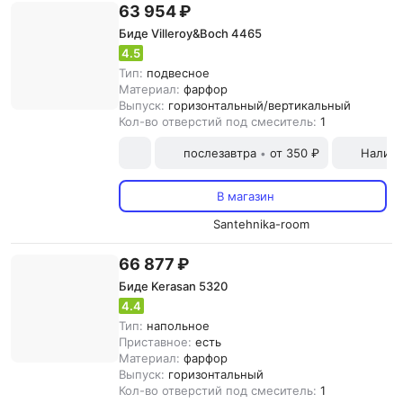
63 954 ₽
Биде Villeroy&Boch 4465
4.5
Тип:
подвесное
Материал:
фарфор
Выпуск:
горизонтальный/вертикальный
Кол-во отверстий под смеситель:
1
послезавтра
от 350 ₽
Наличн
•
В магазин
Santehnika-room
66 877 ₽
Биде Kerasan 5320
4.4
Тип:
напольное
Приставное:
есть
Материал:
фарфор
Выпуск:
горизонтальный
Кол-во отверстий под смеситель:
1