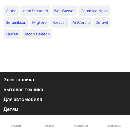
Globo
Ideal Standard
WeltWasser
Ceramica Nova
Seramiksan
Migliore
Kerasan
ArtCeram
Duravit
Laufen
Jacob Delafon
Электроника
Бытовая техника
Для автомобиля
Детям
Дом
Каталог
Главная
Избранное
Сравнение
Дача