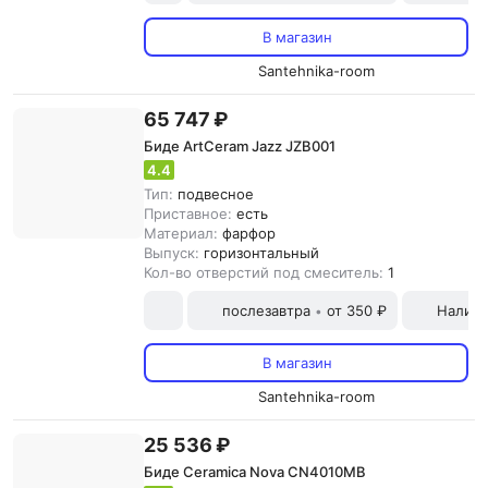
В магазин
Santehnika-room
65 747 ₽
Биде ArtCeram Jazz JZB001
4.4
Тип:
подвесное
Приставное:
есть
Материал:
фарфор
Выпуск:
горизонтальный
Кол-во отверстий под смеситель:
1
послезавтра
от 350 ₽
Наличн
•
В магазин
Santehnika-room
25 536 ₽
Биде Ceramica Nova CN4010MB