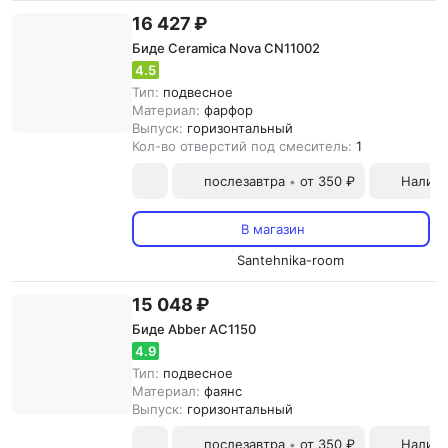
16 427 ₽
Биде Ceramica Nova CN11002
4.5
Тип:
подвесное
Материал:
фарфор
Выпуск:
горизонтальный
Кол-во отверстий под смеситель:
1
послезавтра
от 350 ₽
Наличн
•
В магазин
Santehnika-room
15 048 ₽
Биде Abber AC1150
4.9
Тип:
подвесное
Материал:
фаянс
Выпуск:
горизонтальный
послезавтра
от 350 ₽
Наличн
•