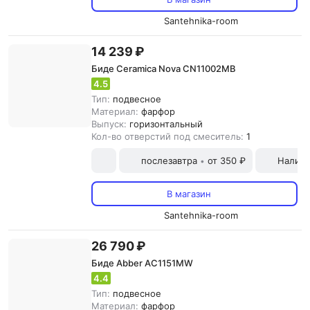
Santehnika-room
14 239 ₽
Биде Ceramica Nova CN11002MB
4.5
Тип:
подвесное
Материал:
фарфор
Выпуск:
горизонтальный
Кол-во отверстий под смеситель:
1
послезавтра
от 350 ₽
Наличн
•
В магазин
Santehnika-room
26 790 ₽
Биде Abber AC1151MW
4.4
Тип:
подвесное
Материал:
фарфор