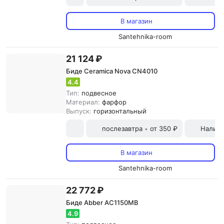
В магазин
Santehnika-room
21 124 ₽
Биде Ceramica Nova CN4010
4.4
Тип:
подвесное
Материал:
фарфор
Выпуск:
горизонтальный
послезавтра
от 350 ₽
Наличн
•
В магазин
Santehnika-room
22 772 ₽
Биде Abber AC1150MB
4.9