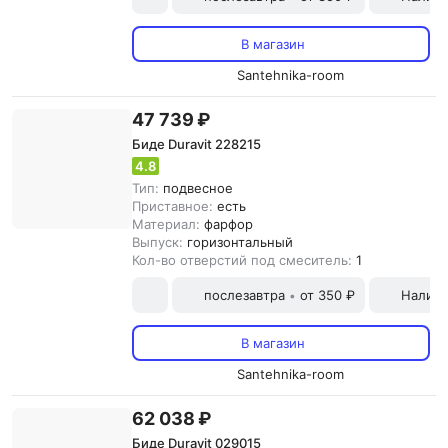
В магазин
Santehnika-room
47 739 ₽
Биде Duravit 228215
4.8
Тип:
подвесное
Приставное:
есть
Материал:
фарфор
Выпуск:
горизонтальный
Кол-во отверстий под смеситель:
1
послезавтра
от 350 ₽
Наличн
•
В магазин
Santehnika-room
62 038 ₽
Биде Duravit 029015