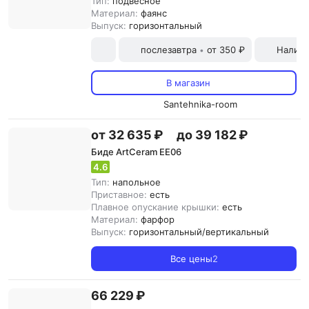
Тип:
подвесное
Материал:
фаянс
Выпуск:
горизонтальный
послезавтра
от 350 ₽
Наличн
•
В магазин
Santehnika-room
от 32 635 ₽
до 39 182 ₽
Биде ArtCeram EE06
4.6
Тип:
напольное
Приставное:
есть
Плавное опускание крышки:
есть
Материал:
фарфор
Выпуск:
горизонтальный/вертикальный
Все цены
2
66 229 ₽