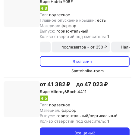
Биде Hatria Y0BF
4.8
Тип:
подвесное
Плавное опускание крышки:
есть
Материал:
фарфор
Выпуск:
горизонтальный
Кол-во отверстий под смеситель:
1
послезавтра
от 350 ₽
Наличн
•
В магазин
Santehnika-room
от 41 382 ₽
до 47 023 ₽
Биде Villeroy&Boch 4411
4.5
Тип:
подвесное
Материал:
фарфор
Выпуск:
горизонтальный/вертикальный
Кол-во отверстий под смеситель:
1
Все цены
2