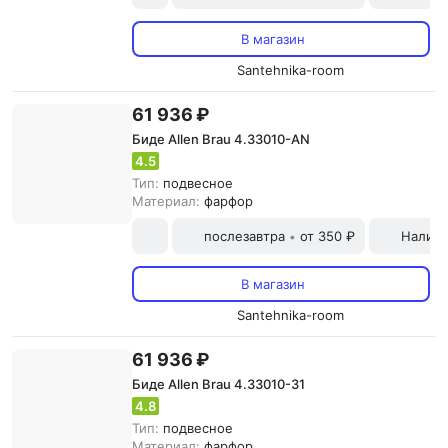
В магазин
Santehnika-room
61 936 ₽
Биде Allen Brau 4.33010-AN
4.5
Тип:
подвесное
Материал:
фарфор
послезавтра
от 350 ₽
Наличн
•
В магазин
Santehnika-room
61 936 ₽
Биде Allen Brau 4.33010-31
4.8
Тип:
подвесное
Материал:
фарфор