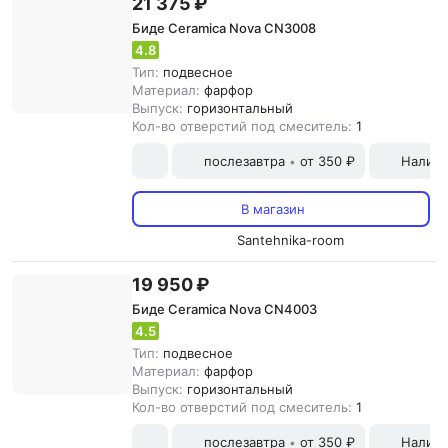
21 375 ₽
Биде Ceramica Nova CN3008
4.8
Тип:
подвесное
Материал:
фарфор
Выпуск:
горизонтальный
Кол-во отверстий под смеситель:
1
послезавтра
от 350 ₽
Наличн
•
В магазин
Santehnika-room
19 950 ₽
Биде Ceramica Nova CN4003
4.5
Тип:
подвесное
Материал:
фарфор
Выпуск:
горизонтальный
Кол-во отверстий под смеситель:
1
послезавтра
от 350 ₽
Наличн
•