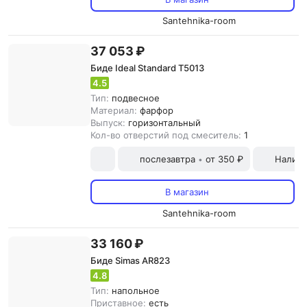
Santehnika-room
37 053 ₽
Биде Ideal Standard T5013
4.5
Тип:
подвесное
Материал:
фарфор
Выпуск:
горизонтальный
Кол-во отверстий под смеситель:
1
послезавтра
от 350 ₽
Наличн
•
В магазин
Santehnika-room
33 160 ₽
Биде Simas AR823
4.8
Тип:
напольное
Приставное:
есть