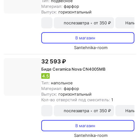
Тип:
подвесное
Материал:
фарфор
Выпуск:
горизонтальный
послезавтра
от 350 ₽
Наличн
•
В магазин
Santehnika-room
32 593 ₽
Биде Ceramica Nova CN4005MB
4.5
Тип:
напольное
Материал:
фарфор
Выпуск:
горизонтальный
Кол-во отверстий под смеситель:
1
послезавтра
от 350 ₽
Наличн
•
В магазин
Santehnika-room