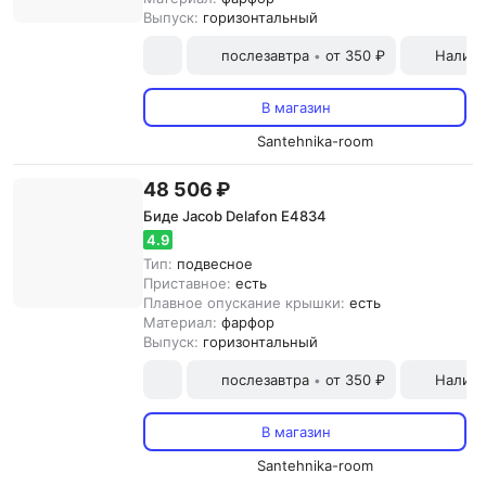
Выпуск:
горизонтальный
послезавтра
от 350 ₽
Наличн
•
В магазин
Santehnika-room
48 506 ₽
Биде Jacob Delafon E4834
4.9
Тип:
подвесное
Приставное:
есть
Плавное опускание крышки:
есть
Материал:
фарфор
Выпуск:
горизонтальный
послезавтра
от 350 ₽
Наличн
•
В магазин
Santehnika-room