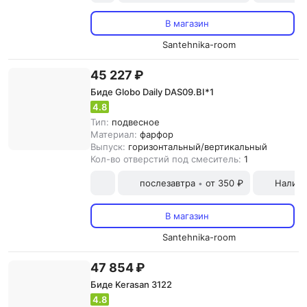
В магазин
Santehnika-room
45 227 ₽
Биде Globo Daily DAS09.BI*1
4.8
Тип:
подвесное
Материал:
фарфор
Выпуск:
горизонтальный/вертикальный
Кол-во отверстий под смеситель:
1
послезавтра
от 350 ₽
Наличн
•
В магазин
Santehnika-room
47 854 ₽
Биде Kerasan 3122
4.8