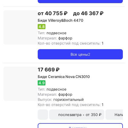
от 40 755 ₽
до 46 367 ₽
Биде Villeroy&Boch 4470
4.8
Тип:
подвесное
Материал:
фарфор
Кол-во отверстий под смеситель:
1
Все цены
2
17 669 ₽
Биде Ceramica Nova CN3010
4.9
Тип:
подвесное
Материал:
фарфор
Выпуск:
горизонтальный
Кол-во отверстий под смеситель:
1
послезавтра
от 350 ₽
Наличн
•