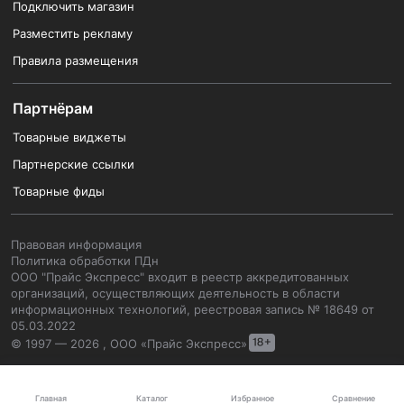
Подключить магазин
Разместить рекламу
Правила размещения
Партнёрам
Товарные виджеты
Партнерские ссылки
Товарные фиды
Правовая информация
Политика обработки ПДн
ООО "Прайс Экспресс" входит в реестр аккредитованных
организаций, осуществляющих деятельность в области
информационных технологий, реестровая запись № 18649 от
05.03.2022
© 1997 — 2026 , ООО «Прайс Экспресс»
Каталог
Главная
Избранное
Сравнение