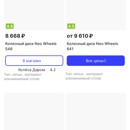
4.8
4.5
8 668 ₽
от 9 610 ₽
Колесный диск Neo Wheels
Колесный диск Neo Wheels
546
641
В магазин
Все цены
3
Колёса Даром
4.2
Тип: литые
,
материал:
Тип: литые
,
материал:
алюминиевый сплав
алюминиевый сплав