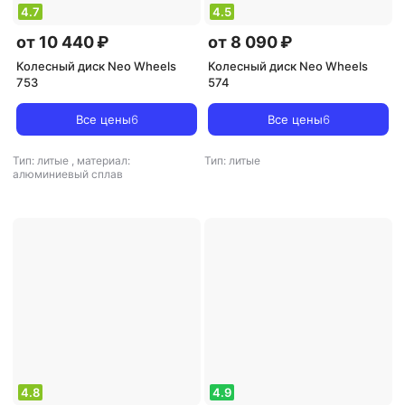
4.7
4.5
от 10 440 ₽
от 8 090 ₽
Колесный диск Neo Wheels
Колесный диск Neo Wheels
753
574
Все цены
6
Все цены
6
Тип: литые
,
материал:
Тип: литые
алюминиевый сплав
4.8
4.9