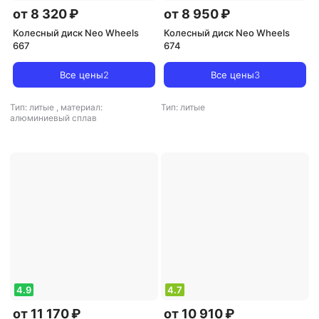
от 8 320 ₽
от 8 950 ₽
Колесный диск Neo Wheels
Колесный диск Neo Wheels
667
674
Все цены
2
Все цены
3
Тип: литые
,
материал:
Тип: литые
алюминиевый сплав
4.9
4.7
от 11 170 ₽
от 10 910 ₽