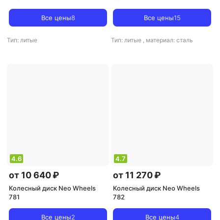
Все цены
8
Все цены
15
Тип: литые
Тип: литые
,
материал: сталь
4.6
4.7
от 10 640 ₽
от 11 270 ₽
Колесный диск Neo Wheels
Колесный диск Neo Wheels
781
782
Все цены
2
Все цены
4