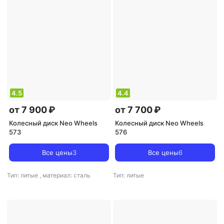
4.5
4.4
от 7 900 ₽
от 7 700 ₽
Колесный диск Neo Wheels
Колесный диск Neo Wheels
573
576
Все цены
3
Все цены
6
Тип: литые
,
материал: сталь
Тип: литые