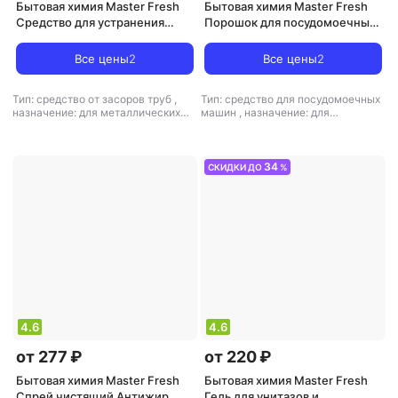
Бытовая химия Master Fresh
Бытовая химия Master Fresh
Средство для устранения
Порошок для посудомоечных
засоров в трубах 750мл
машин всех типов 7в1, 1 кг
Все цены
2
Все цены
2
Тип: средство от засоров труб
,
Тип: средство для посудомоечных
назначение: для металлических
машин
,
назначение: для
поверхностей, для санузлов и
металлических поверхностей, для
ванных комнат
поверхностей, для
стеклокерамики, для экранов и
оргтехники, для ювелирных
34
СКИДКИ ДО
%
изделий, универсальное средство
,
тип ткани: универсальный
4.6
4.6
от 277 ₽
от 220 ₽
Бытовая химия Master Fresh
Бытовая химия Master Fresh
Спрей чистящий Антижир
Гель для унитазов и