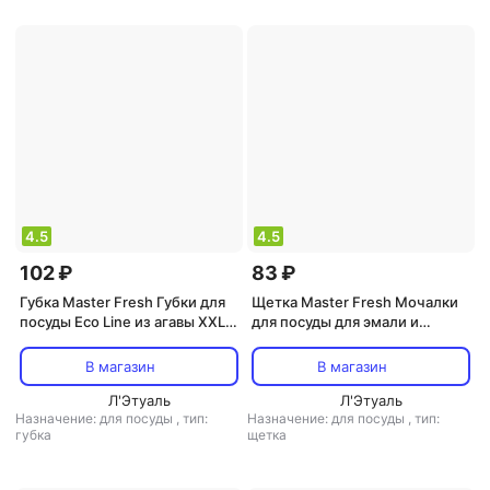
4.5
4.5
102 ₽
83 ₽
Губка Master Fresh Губки для
Щетка Master Fresh Мочалки
посуды Eco Line из агавы XXL
для посуды для эмали и
размер крупнопористый
тефлона 2 штуки
поролон, 2 шт
В магазин
В магазин
Л'Этуаль
Л'Этуаль
Назначение: для посуды
,
тип:
Назначение: для посуды
,
тип:
губка
щетка