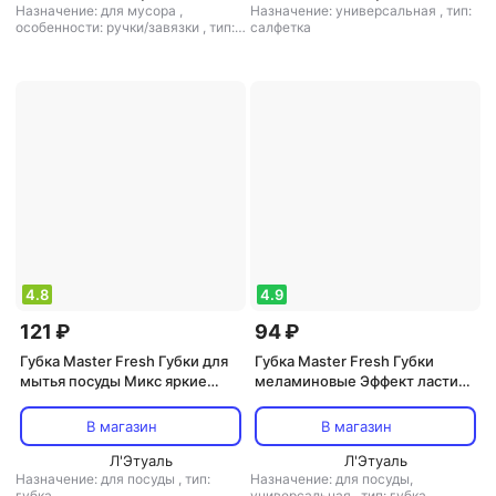
Назначение: для мусора
,
Назначение: универсальная
,
тип:
особенности: ручки/завязки
,
тип:
салфетка
мешки для мусора
4.8
4.9
121 ₽
94 ₽
Губка Master Fresh Губки для
Губка Master Fresh Губки
мытья посуды Микс яркие
меламиновые Эффект ластика
цвета профилированные
2шт
80*65*40мм 5шт
В магазин
В магазин
Л'Этуаль
Л'Этуаль
Назначение: для посуды
,
тип:
Назначение: для посуды,
губка
универсальная
,
тип: губка