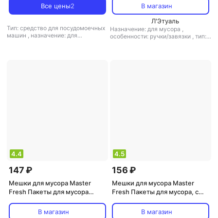
Все цены
2
В магазин
Л'Этуаль
Тип: средство для посудомоечных
Назначение: для мусора
,
машин
,
назначение: для
особенности: ручки/завязки
,
тип:
металлических поверхностей, для
мешки для мусора
поверхностей, для экранов и
оргтехники, универсальное
средство
,
тип ткани:
универсальный
4.4
4.5
147 ₽
156 ₽
Мешки для мусора Master
Мешки для мусора Master
Fresh Пакеты для мусора
Fresh Пакеты для мусора, с
"Эко", с завязками, 35 л, 15
завязками, зеленые, 60 л, 15
штук
штук
В магазин
В магазин