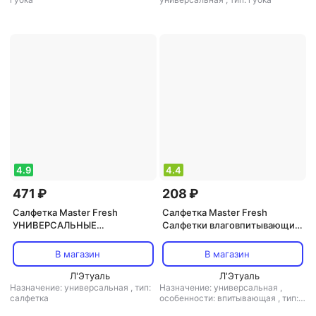
4.9
4.4
471 ₽
208 ₽
Салфетка Master Fresh
Салфетка Master Fresh
УНИВЕРСАЛЬНЫЕ
Cалфетки влаговпитывающие
ПОЛОТЕНЦА ЭКОНОМ в
Eсо Lino Spontex целлюлоз +
рулоне спанлейс 150 шт.
антимикроб добавка 15*18см,
В магазин
В магазин
20*23см
3шт
Л'Этуаль
Л'Этуаль
Назначение: универсальная
,
тип:
Назначение: универсальная
,
салфетка
особенности: впитывающая
,
тип:
салфетка