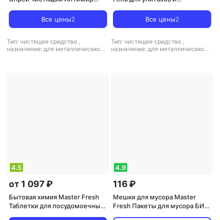
500мл
сантехники, 750 мл
Все цены
2
Все цены
2
Тип: чистящее средство
,
Тип: чистящее средство
,
назначение: для металлических
назначение: для металлических
поверхностей, для поверхностей,
поверхностей, для поверхностей,
для стеклокерамики, для
для санузлов и ванных комнат,
микроволновой печи, для
универсальное средство
,
тип
дезинфекции, универсальное
ткани: универсальный
средство
,
тип ткани:
универсальный
4.5
4.9
от 1 097 ₽
116 ₽
Бытовая химия Master Fresh
Мешки для мусора Master
Таблетки для посудомоечных
Fresh Пакеты для мусора БИО
машин Turbo 5в1 60шт
с завязками 35 литров, 15 шт