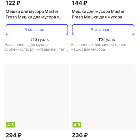
122 ₽
144 ₽
Мешки для мусора Master
Мешки для мусора Master
Fresh Мешки для мусора с
Fresh Мешки для мусора
завязками Aroma,
суперпрочные, усиленное
ароматизированные, 14 мкм,
дно, 25 мкм, 60 л, 15 шт,
В магазин
В магазин
60 л, 10 шт, желтые
черные
Л'Этуаль
Л'Этуаль
Назначение: для мусора
,
Назначение: для мусора
,
тип:
особенности: ручки/завязки
,
тип:
мешки для мусора
мешки для мусора
4.5
4.5
294 ₽
236 ₽