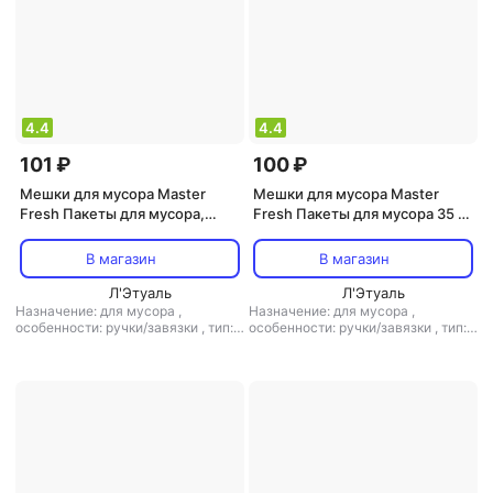
4.4
4.4
101 ₽
100 ₽
Мешки для мусора Master
Мешки для мусора Master
Fresh Пакеты для мусора,
Fresh Пакеты для мусора 35 л,
биоразлагаемые, салатовые,
15 шт, 12 мкм, с завязками,
35 л, 30 штук
черные
В магазин
В магазин
Л'Этуаль
Л'Этуаль
Назначение: для мусора
,
Назначение: для мусора
,
особенности: ручки/завязки
,
тип:
особенности: ручки/завязки
,
тип:
мешки для мусора
мешки для мусора