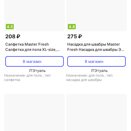
4.5
4.8
208 ₽
275 ₽
Салфетка Master Fresh
Насадка для швабры Master
Салфетка для пола XL-size,
Fresh Насадка для швабры Эко
микрофибра, 60 x 50 см
увеличенный размер 1шт
В магазин
В магазин
Л'Этуаль
Л'Этуаль
Назначение: для пола
,
тип:
Назначение: для пола
,
тип:
салфетка
насадка для швабры