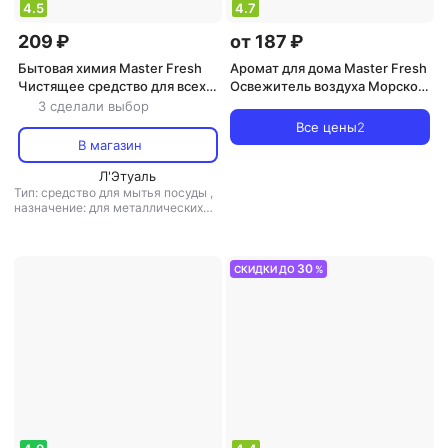
4.5
4.7
209 ₽
от 187 ₽
Бытовая химия Master Fresh
Аромат для дома Master Fresh
Чистящее средство для всех
Освежитель воздуха Морской
видов поверхностей, 500 мл
бриз, 300 мл
3 сделали выбор
Все цены
2
В магазин
Л'Этуаль
Тип: средство для мытья посуды
,
назначение: для металлических
поверхностей, для поверхностей,
для санузлов и ванных комнат,
универсальное средство
,
тип
ткани: универсальный
30
СКИДКИ ДО
%