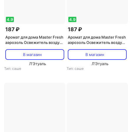
4.9
4.9
187 ₽
187 ₽
Аромат для дома Master Fresh
Аромат для дома Master Fresh
аэрозоль Освежитель воздуха
аэрозоль Освежитель воздуха
Свежесть SPA 300 мл
Антитабак 300 мл
В магазин
В магазин
Л'Этуаль
Л'Этуаль
Тип: саше
Тип: саше