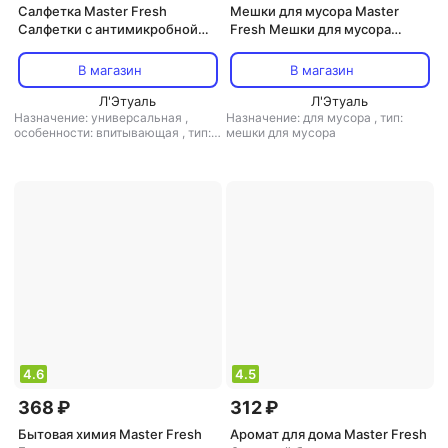
Салфетка Master Fresh
Мешки для мусора Master
Салфетки с антимикробной
Fresh Мешки для мусора
добавкой Eco Line, целлюлоза,
суперпрочные XXXL, 28 мкм,
15 x 18 см, 5 шт
160 л, 10 шт, черные
В магазин
В магазин
Л'Этуаль
Л'Этуаль
Назначение: универсальная
,
Назначение: для мусора
,
тип:
особенности: впитывающая
,
тип:
мешки для мусора
салфетка
4.6
4.5
368 ₽
312 ₽
Бытовая химия Master Fresh
Аромат для дома Master Fresh