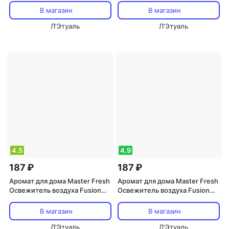
капучино, 250 мл
В магазин
В магазин
Л'Этуаль
Л'Этуаль
4.5
4.9
187 ₽
187 ₽
Аромат для дома Master Fresh
Аромат для дома Master Fresh
Освежитель воздуха Fusion
Освежитель воздуха Fusion
Императорская роза, 300 мл
Мохито, 300 мл
В магазин
В магазин
Л'Этуаль
Л'Этуаль