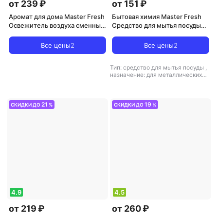
от 239 ₽
от 151 ₽
Аромат для дома Master Fresh
Бытовая химия Master Fresh
Освежитель воздуха сменный
Средство для мытья посуды
блок для автаматического
Eco Line 500мл
спрея Свежесть водопада,
Все цены
2
Все цены
2
250мл
Тип: средство для мытья посуды
,
назначение: для металлических
поверхностей
21
19
СКИДКИ ДО
%
СКИДКИ ДО
%
4.9
4.5
от 219 ₽
от 260 ₽