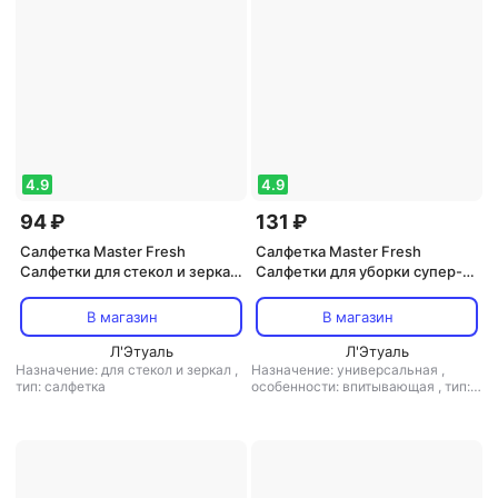
4.9
4.9
94 ₽
131 ₽
Салфетка Master Fresh
Салфетка Master Fresh
Салфетки для стекол и зеркал
Салфетки для уборки супер-
из микрофибры, 1 шт
впитывающие 100 % вискоза
30х35 см 3 штуки
В магазин
В магазин
Л'Этуаль
Л'Этуаль
Назначение: для стекол и зеркал
,
Назначение: универсальная
,
тип: салфетка
особенности: впитывающая
,
тип:
салфетка