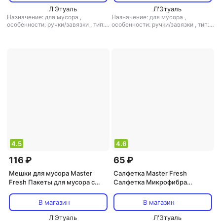
Л'Этуаль
Л'Этуаль
Назначение: для мусора
,
Назначение: для мусора
,
особенности: ручки/завязки
,
тип:
особенности: ручки/завязки
,
тип:
мешки для мусора
мешки для мусора
4.5
4.6
116 ₽
65 ₽
Мешки для мусора Master
Салфетка Master Fresh
Fresh Пакеты для мусора с
Салфетка Микрофибра
завязками зеленые 35л 15шт
Универсальная для уборки
30*30см 1шт
В магазин
В магазин
Л'Этуаль
Л'Этуаль