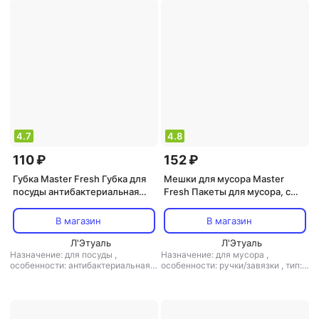
4.7
4.8
110 ₽
152 ₽
Губка Master Fresh Губка для
Мешки для мусора Master
посуды антибактериальная
Fresh Пакеты для мусора, с
Flower, 3 шт
завязками-ушками, зеленые,
35 л, 30 штук
В магазин
В магазин
Л'Этуаль
Л'Этуаль
Назначение: для посуды
,
Назначение: для мусора
,
особенности: антибактериальная
,
особенности: ручки/завязки
,
тип:
тип: губка
мешки для мусора