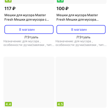
4.8
4.9
117 ₽
100 ₽
Мешки для мусора Master
Мешки для мусора Master
Fresh Мешки для мусора с
Fresh Мешки для мусора
завязками Aroma,
суперпрочные с завязками,
ароматизированные, 14 мкм,
усиленное дно, 24 мкм, 35 л,
В магазин
В магазин
35 л, 15 шт, желтые
10 шт, черные
Л'Этуаль
Л'Этуаль
Назначение: для мусора
,
Назначение: для мусора
,
особенности: ручки/завязки
,
тип:
особенности: ручки/завязки
,
тип:
мешки для мусора
мешки для мусора
4.4
4.5