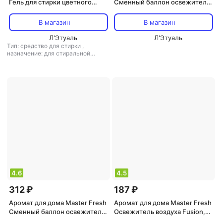
Гель для стирки цветного
Сменный баллон освежителя
белья Color, 1,3 л
воздуха, Лесная ягода, 250 мл
В магазин
В магазин
Л'Этуаль
Л'Этуаль
Тип: средство для стирки
,
назначение: для стиральной
машины, универсальное средство
,
тип ткани: универсальный, для
цветного белья
4.6
4.5
312 ₽
187 ₽
Аромат для дома Master Fresh
Аромат для дома Master Fresh
Сменный баллон освежителя
Освежитель воздуха Fusion,
воздуха, Ароматный
Свежесть океана, 300 мл