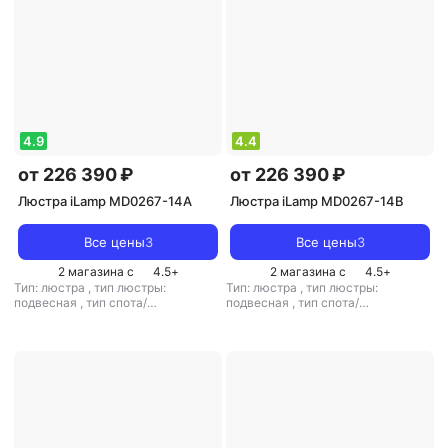
плафонов/абажуров: 10
прозрачный
4.9
4.4
от 226 390 ₽
от 226 390 ₽
Люстра iLamp MD0267-14A
Люстра iLamp MD0267-14B
Все цены
3
Все цены
3
2 магазина с
4.5
+
2 магазина с
4.5
+
Тип: люстра
,
тип люстры:
Тип: люстра
,
тип люстры:
подвесная
,
тип спота/
подвесная
,
тип спота/
светильника: подвесной
,
светильника: подвесной
,
рекомендуемые помещения: для
рекомендуемые помещения: для
гостиной
,
тип цоколя: E14
,
гостиной
,
тип цоколя: E14
,
источник света: лампы
источник света: лампы
накаливания
,
стиль: классический
накаливания
,
стиль: классический
,
цвет плафона/абажура: черный
,
цвет плафона/абажура:
коричневый