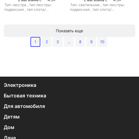
Тип: люстра
,
тип люстры:
Тип: светильник
,
тип люстры:
подвесная
,
тип спота/
подвесная
,
тип спота/
светильника: подвесной
,
светильника: подвесной
,
рекомендуемые помещения: для
рекомендуемые помещения: для
гостиной
,
тип цоколя: E14
,
гостиной
,
тип цоколя: E27
,
источник света: лампы
источник света: лампы
Показать еще
накаливания
,
стиль: классический
накаливания
,
стиль: модерн
,
цвет
,
цвет плафона/абажура: белый
,
плафона/абажура: белый
,
кол-во
1
2
3
...
8
9
10
кол-во плафонов/абажуров: 8
плафонов/абажуров: 3
Электроника
Бытовая техника
Для автомобиля
Детям
Дом
Дача