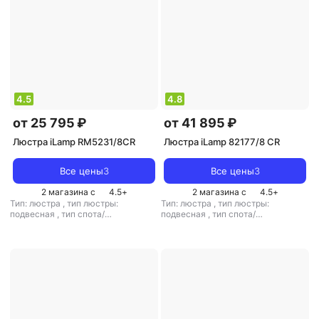
кол-во плафонов/абажуров: 8
плафонов/абажуров: 8
4.5
4.8
от 25 795 ₽
от 41 895 ₽
Люстра iLamp RM5231/8CR
Люстра iLamp 82177/8 CR
Все цены
3
Все цены
3
2 магазина с
4.5
+
2 магазина с
4.5
+
Тип: люстра
,
тип люстры:
Тип: люстра
,
тип люстры:
подвесная
,
тип спота/
подвесная
,
тип спота/
светильника: подвесной
,
светильника: подвесной
,
рекомендуемые помещения: для
рекомендуемые помещения: для
гостиной
,
тип цоколя: E14
,
гостиной
,
тип цоколя: E14
,
источник света: лампы
источник света: лампы
накаливания
,
стиль: арт-деко
,
накаливания
,
стиль: арт-деко
,
цвет плафона/абажура: белый
,
цвет плафона/абажура: бежевый
,
кол-во плафонов/абажуров: 8
кол-во плафонов/абажуров: 8