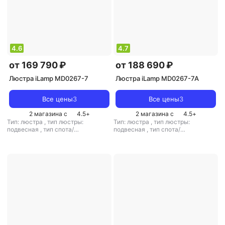
4.6
4.7
от 169 790 ₽
от 188 690 ₽
Люстра iLamp MD0267-7
Люстра iLamp MD0267-7A
Все цены
3
Все цены
3
2 магазина с
4.5
+
2 магазина с
4.5
+
Тип: люстра
,
тип люстры:
Тип: люстра
,
тип люстры:
подвесная
,
тип спота/
подвесная
,
тип спота/
светильника: подвесной
,
светильника: подвесной
,
рекомендуемые помещения: для
рекомендуемые помещения: для
кухни
,
тип цоколя: E14
,
источник
кухни
,
тип цоколя: E14
,
источник
света: лампы накаливания
,
стиль:
света: лампы накаливания
,
стиль:
классический
,
цвет плафона/
классический
,
цвет плафона/
абажура: прозрачный
,
кол-во
абажура: серый
,
кол-во плафонов/
плафонов/абажуров: 7
абажуров: 7