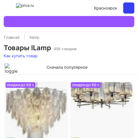
Красноярск
Главная
Ilamp
Товары ILamp
456 товаров
Как купить товар
Сначала популярное
50
50
СКИДКИ ДО
%
СКИДКИ ДО
%