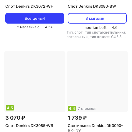
Спот Denkirs DK3072-WH
Спот Denkirs DK3080-BW
Все цены
4
В магазин
2 магазина с
4.5
+
imperiumLoft
4.6
Тип: спот
,
тип спота/светильника:
потолочный
,
тип цоколя: GU5.3
,
источник света: светодиодные
лампы
,
стиль: модерн
,
кол-во
плафонов/абажуров: 1
4.5
4.4
7 отзывов
3 070 ₽
1 739 ₽
Спот Denkirs DK3085-WB
Светильник Denkirs DK3090-
BK+CY