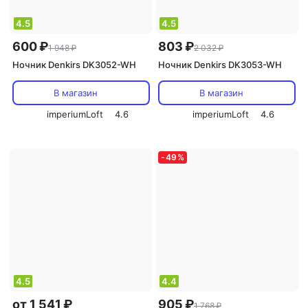
4.5
4.5
600 ₽
803 ₽
1 948 ₽
2 032 ₽
Ночник Denkirs DK3052-WH
Ночник Denkirs DK3053-WH
В магазин
В магазин
imperiumLoft
4.6
imperiumLoft
4.6
-
49
%
4.5
4.4
от 1 541 ₽
905 ₽
1 768 ₽