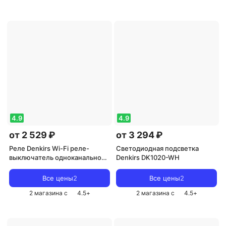
4.9
4.9
от 2 529 ₽
от 3 294 ₽
Реле Denkirs Wi-Fi реле-
Светодиодная подсветка
выключатель одноканальное
Denkirs DK1020-WH
1x2300Вт/250Вт для LED
RL1001-SM
Все цены
2
Все цены
2
2 магазина с
4.5
+
2 магазина с
4.5
+