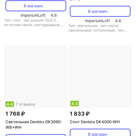
В магазин
В магазин
imperiumLoft
4.6
Тип: спот
,
тип цоколя: GU5.3
,
imperiumLoft
4.6
источник света: светодиодные
Тип: светильник
,
тип спота/
лампы
,
стиль: модерн
,
кол-во
светильника: потолочный
,
тип
плафонов/абажуров: 2
цоколя: GU5.3
,
источник света:
светодиодные лампы
,
стиль:
модерн
,
цвет плафона/абажура:
голубой
,
кол-во плафонов/
абажуров: 1
4.5
4.4
7 отзывов
1 768 ₽
1 833 ₽
Светильник Denkirs DK3090-
Спот Denkirs DK4000-WH
WB+WH
В магазин