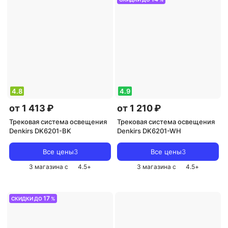
4.8
4.9
от 1 413 ₽
от 1 210 ₽
Трековая система освещения
Трековая система освещения
Denkirs DK6201-BK
Denkirs DK6201-WH
Все цены
3
Все цены
3
3 магазина с
4.5
+
3 магазина с
4.5
+
17
СКИДКИ ДО
%