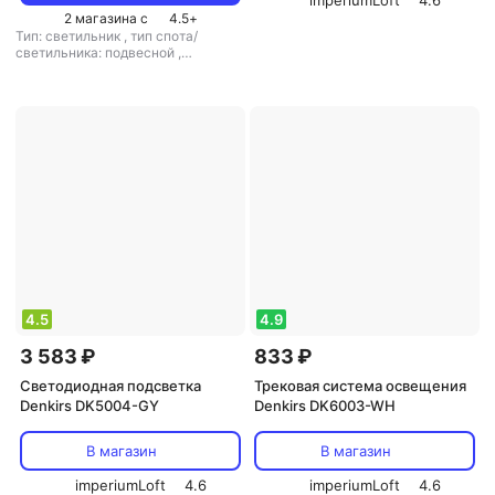
imperiumLoft
4.6
2 магазина с
4.5
+
Тип: светильник
,
тип спота/
светильника: подвесной
,
рекомендуемые помещения: для
гостиной
,
тип цоколя: GU10
,
источник света: светодиодные
лампы
,
стиль: хай-тек
,
цвет
плафона/абажура: черный
,
кол-во
плафонов/абажуров: 1
4.5
4.9
3 583 ₽
833 ₽
Светодиодная подсветка
Трековая система освещения
Denkirs DK5004-GY
Denkirs DK6003-WH
В магазин
В магазин
imperiumLoft
4.6
imperiumLoft
4.6