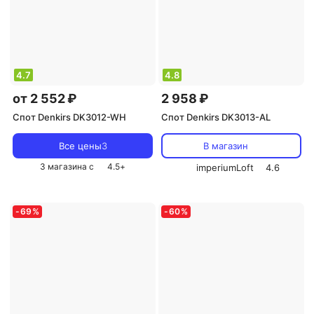
4.7
4.8
от 2 552 ₽
2 958 ₽
Спот Denkirs DK3012-WH
Спот Denkirs DK3013-AL
Все цены
3
В магазин
3 магазина с
4.5
+
imperiumLoft
4.6
-
69
%
-
60
%