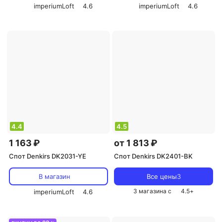
imperiumLoft
4.6
imperiumLoft
4.6
4.4
4.5
1 163 ₽
от 1 813 ₽
Спот Denkirs DK2031-YE
Спот Denkirs DK2401-BK
В магазин
Все цены
3
3 магазина с
4.5
+
imperiumLoft
4.6