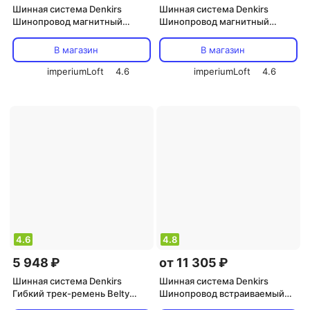
Шинная система Denkirs
Шинная система Denkirs
Шинопровод магнитный
Шинопровод магнитный
накладной 48V Air Base
накладной 48V Air Base
TR5202-WH
TR5202-GO
В магазин
В магазин
imperiumLoft
4.6
imperiumLoft
4.6
4.6
4.8
5 948 ₽
от 11 305 ₽
Шинная система Denkirs
Шинная система Denkirs
Гибкий трек-ремень Belty
Шинопровод встраиваемый
Base TR5500-LG
однофазный Smart TR2013-BK,