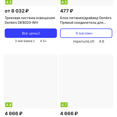
4.5
4.5
от 8 032 ₽
477 ₽
Трековая система освещения
Блок питания/драйвер Denkirs
Denkirs DK8020-WH
Прямой соединитель для
шинопровода TR2101-WH
Все цены
3
В магазин
3 магазина с
4.5
+
imperiumLoft
4.6
4.6
4.7
4 666 ₽
4 666 ₽