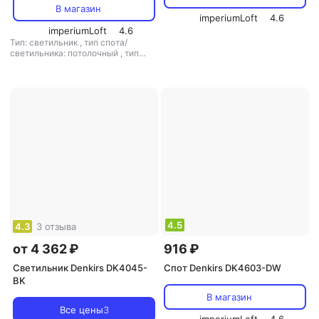
В магазин
imperiumLoft
4.6
imperiumLoft
4.6
Тип: светильник
,
тип спота/
светильника: потолочный
,
тип
цоколя: GU5.3
,
источник света:
светодиодные лампы
,
стиль:
модерн
,
цвет плафона/абажура:
белый
,
кол-во плафонов/
абажуров: 1
4.5
4.3
3 отзыва
от 4 362 ₽
916 ₽
Светильник Denkirs DK4045-
Спот Denkirs DK4603-DW
BK
В магазин
Все цены
3