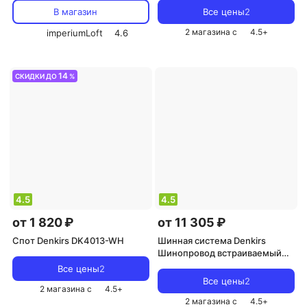
Черный
В магазин
Все цены
2
2 магазина с
4.5
+
imperiumLoft
4.6
14
СКИДКИ ДО
%
4.5
4.5
от 1 820 ₽
от 11 305 ₽
Спот Denkirs DK4013-WH
Шинная система Denkirs
Шинопровод встраиваемый
однофазный Smart TR2013-WH
Все цены
2
Все цены
2
2 магазина с
4.5
+
2 магазина с
4.5
+