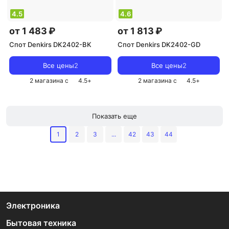
4.5
4.6
от 1 483 ₽
от 1 813 ₽
Спот Denkirs DK2402-BK
Спот Denkirs DK2402-GD
Все цены
2
Все цены
2
2 магазина с
4.5
+
2 магазина с
4.5
+
Показать еще
1
2
3
...
42
43
44
Электроника
Бытовая техника