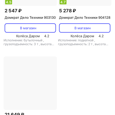
4.5
4.7
2 547 ₽
5 278 ₽
Домкрат Дело Техники 903130
Домкрат Дело Техники 904128
В магазин
В магазин
Колёса Даром
4.2
Колёса Даром
4.2
Исполнение: бутылочный
,
Исполнение: подкатной
,
грузоподъемность: 3 т
,
высота
грузоподъемность: 2 т
,
высота
подхвата: 194 мм
,
высота
подхвата: 145 мм
,
высота
подъема: 372 мм
,
тип:
подъема: 400 мм
,
сумка/чехол в
гидравлический
комплекте: есть
,
тип:
гидравлический
21 649 ₽