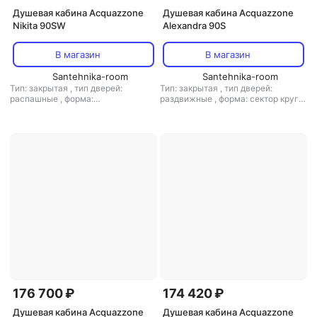
Душевая кабина Acquazzone
Душевая кабина Acquazzone
Nikita 90SW
Alexandra 90S
В магазин
В магазин
Santehnika-room
Santehnika-room
Тип: закрытая
,
тип дверей:
Тип: закрытая
,
тип дверей:
распашные
,
форма:
раздвижные
,
форма: сектор круга
прямоугольная
,
ограждение:
,
ограждение: полностенное
полностенное
176 700 ₽
174 420 ₽
Душевая кабина Acquazzone
Душевая кабина Acquazzone