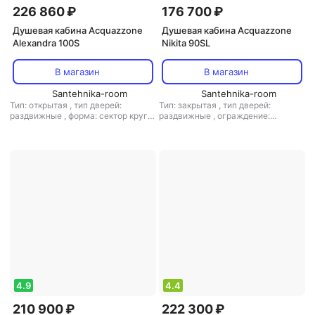
226 860 ₽
176 700 ₽
Душевая кабина Acquazzone
Душевая кабина Acquazzone
Alexandra 100S
Nikita 90SL
В магазин
В магазин
Santehnika-room
Santehnika-room
Тип: открытая
,
тип дверей:
Тип: закрытая
,
тип дверей:
раздвижные
,
форма: сектор круга
раздвижные
,
ограждение:
,
ограждение: полностенное
полностенное
4.9
4.4
210 900 ₽
222 300 ₽