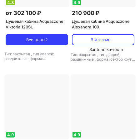
4.8
4.9
от 302 100 ₽
210 900 ₽
Душевая кабина Acquazzone
Душевая кабина Acquazzone
Viktoria 120SL
Alexandra 100
Все цены
2
В магазин
Santehnika-room
Тип: закрытая
,
тип дверей:
Тип: закрытая
,
тип дверей:
раздвижные
,
форма:
раздвижные
,
форма: сектор круга
прямоугольная
,
ограждение:
,
ограждение: полностенное
полностенное
4.9
4.9